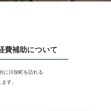
経費補助について
を目的に川俣町を訪れる
します。